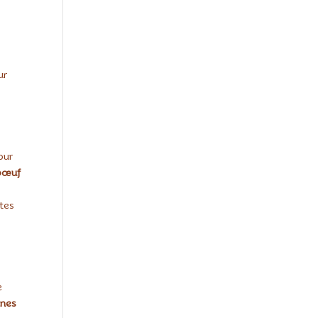
ur
our
bœuf
ttes
e
ines