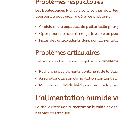
Problèmes respiratoires
Les Bouledogues Français sont connus pour le
appropriée peut aider à gérer ce problème :
Choisis des
croquettes de petite taille
pour f
Opte pour une nourriture qui favorise un
poi
Inclus des
antioxydants
dans son alimentatio
Problèmes articulaires
Cette race est également sujette aux
problèmes
Recherche des aliments contenant de la
glu
Assure-toi que son alimentation contient su
Maintiens un
poids idéal
pour réduire la press
L’alimentation humide vs
Le choix entre une
alimentation humide
et de
besoins spécifiques :