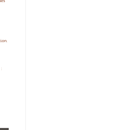
ues
ion.
 :