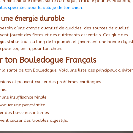
i à maintenir une bonne santé cardiaque, cruciale pour les Bouledog
iles spéciales pour le pelage de ton chien
.
 une énergie durable
besoin d’une grande quantité de glucides, des sources de qualité
ent fournir des fibres et des nutriments essentiels. Ces glucides
ie stable tout au long de la journée et favorisent une bonne digest
 pour toi, enfin, pour ton chien.
ur ton Bouledogue Français
la santé de ton Bouledogue. Voici une liste des principaux à éviter
 chiens et peuvent causer des problèmes cardiaques.
mie.
 une insuffisance rénale.
voquer une pancréatite.
er des blessures internes.
vent causer des troubles digestifs.