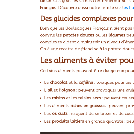
de lin
. Ces graisses saines contribueront auss
Français. Découvre aussi notre article sur l
es hu
Des glucides complexes pour
Bien que les Bouledogues Français n’aient pas 
comme les
patates douces
ou les
légumes
peuv
complexes aident à maintenir un niveau d’énerg
On à une recette de friandise à la patate douce
Les aliments à éviter po
Certains aliments peuvent être dangereux pour 
Le
chocolat
et la
caféine
: toxiques pour les
L’
ail
et l’
oignon
: peuvent provoquer une ané
Les
raisins
et les
raisins secs
: peuvent causer
Les aliments
riches en graisses
: peuvent pro
Les
os cuits
: risquent de se briser et de caus
Les
produits laitiers
en grande quantité : peu