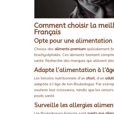
Comment choisir la meil
Français
Opte pour une alimentation 
Choisis des
aliments premium
spécialement fo
brachycéphales. Ces aliments tiennent compte 
santé. Recherche des marques qui utilisent de
Adapte l’alimentation à l’âg
Les besoins nutritionnels d’un
chiot
, d’un
adul
adaptée à l’âge de ton Bouledogue. Par exemple
soutenir leur croissance, tandis que les senior
poids santé.
Surveille les allergies alimen
Les Bouledogues Français sont
sujets aux aller